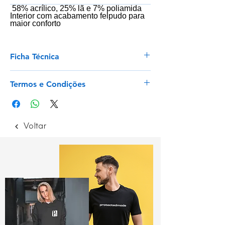
58% acrílico, 25% lã e 7% poliamida
Interior com acabamento felpudo para
maior conforto
Ficha Técnica
Ver
Termos e Condições
Envios para Portugal Continental e Ilhas
Envios rápidos para artigos em stock
Trocas e Devoluções com prazo de 14
Voltar
dias
Ler mais