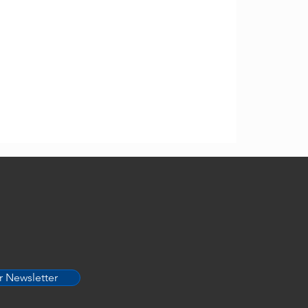
CleanSpa
r Newsletter