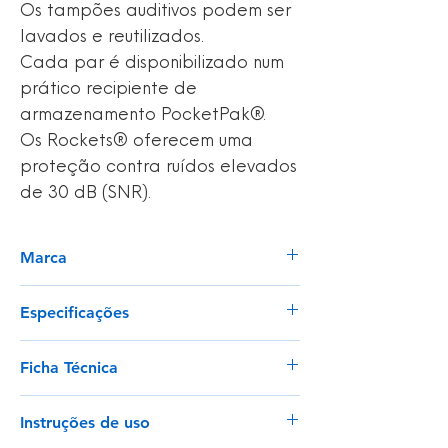
Os tampões auditivos podem ser
lavados e reutilizados.
Cada par é disponibilizado num
prático recipiente de
armazenamento PocketPak®.
Os Rockets® oferecem uma
proteção contra ruídos elevados
de 30 dB (SNR).
Marca
Moldex
Especificações
Inspeção
Ficha Técnica
EN 352-2
Ver
Homologação
Instruções de uso
(EU) 2016/425