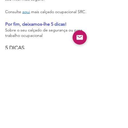
Consulte 
aqui
 mais calçado ocupacional SRC.
Por fim, deixamos-lhe 5 dicas!
Sobre o seu calçado de segurança ou para 
trabalho ocupacional
5 DICAS
1. Saiba que nível de proteção necessita
O calçado de segurança, em geral, é 
produzido com o objetivo principal de 
proteger os dedos e a base dos pés - a 
proteção dos dedos é uma exigência 
mínima em muitas indústrias. No 
entanto, na sua atividade em específico, 
pode necessitar de mais requisitos. Por 
exemplo:
Local de construção/demolição: 
Seria imprudente ao comprar um 
produto de segurança que não 
tenha uma sola média para 