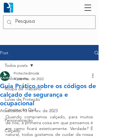
Post
Todos posts
Protectedmode
Todos posts
10 de mai. de 2022
Guia Prático sobre os códigos de
Roupa de Trabalho
calçado de segurança e
Luvas de Proteção
ocupacional
Construção Civil
Atualizado:
13 de fev. de 2023
Quando compramos calçado, para muitos 
Personalização
de nós, a primeira coisa em que pensamos é 
em como ficará esteticamente. Verdade? É 
Calçado
natural, todos gostamos de cuidar da nossa 