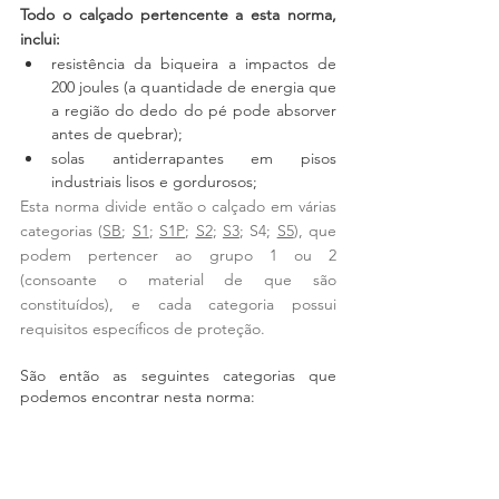
Todo o calçado pertencente a esta norma, 
inclui:
resistência da biqueira a impactos de 
200 joules (a quantidade de energia que 
a região do dedo do pé pode absorver 
antes de quebrar);
solas antiderrapantes em pisos 
industriais lisos e gordurosos;
Esta norma divide então o calçado em várias 
categorias (
SB
; 
S1
; 
S1P
; 
S2
; 
S3
; S4; 
S5
), que 
podem pertencer ao grupo 1 ou 2 
(consoante o material de que são 
constituídos), e cada categoria possui 
requisitos específicos de proteção. 
São então as seguintes categorias que 
podemos encontrar nesta norma: