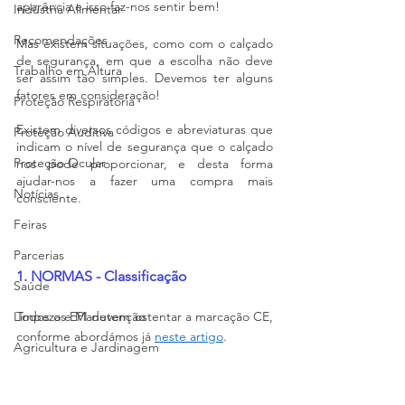
aparência e isso faz-nos sentir bem!
Indústria Alimentar
Recomendações
Mas existem situações, como com o calçado 
de segurança, em que a escolha não deve 
Trabalho em Altura
ser assim tão simples. Devemos ter alguns 
fatores em consideração!
Proteção Respiratória
Existem diversos códigos e abreviaturas que 
Proteção Auditiva
indicam o nível de segurança que o calçado 
Proteção Ocular
nos pode proporcionar, e desta forma 
ajudar-nos a fazer uma compra mais 
Notícias
consciente.
Feiras
Parcerias
1. NORMAS - Classificação
Saúde
Limpeza e Manutenção
Todos os EPI devem ostentar a marcação CE, 
conforme abordámos já 
neste artigo
.
Agricultura e Jardinagem