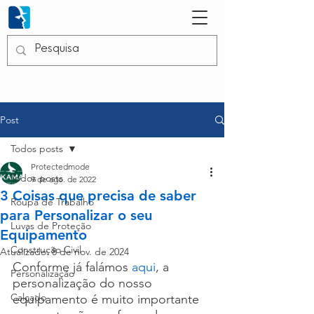
Post
Todos posts
Protectedmode
Todos posts
9 de ago. de 2022
3 Coisas que precisa de saber
Roupa de Trabalho
para Personalizar o seu
Luvas de Proteção
Equipamento
Construção Civil
Atualizado:
8 de nov. de 2024
Conforme já falámos 
aqui
, a 
Personalização
personalização do nosso 
Calçado
equipamento é muito importante 